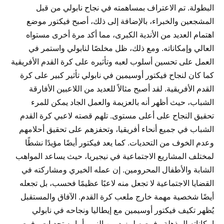
البطولة. تم الاعتراف بمساهمته في نجاح نابولي من قبل
المشجعين والخبراء، بالإضافة إلى ذلك، أصبح فيكتور موضع
اهتمام العديد من الأندية الكبرى، مما أكد مرة أخرى مستواه
العالي وإمكاناته. ومع ذلك، ظل مخلصًا لنابولي واستمر في
العمل على تحسين أسلوب لعبه وتأثيره على كرة القدم الأفريقية
كما كان لنجاح فيكتور أوسيمين في نابولي تأثير كبير على كرة
القدم الأفريقية. لقد أصبح مثالاً للعديد من اللاعبين الأفارقة
الشباب، حيث أظهر أنه بالعزيمة والعمل الجاد يمكن للمرء
تحقيق النجاح على أعلى مستوى. تلهم قصته لاعبي كرة القدم
الشباب في جميع أنحاء أفريقيا، وتحفزهم على تحقيق أحلامهم
وعدم الخوف من التحديات. كما يعد فيكتور أيضًا مؤيدًا نشطًا
لمختلف المشاريع الاجتماعية في نيجيريا، حيث يساعد المواهب
الشابة والأطفال المحرومين. إن عمله الخيري ومشاركته في
القضايا الاجتماعية لا تجعل منه لاعبًا عظيمًا فحسب، بل تجعله
أيضًا شخصية مهمة خارج ملعب كرة القدم. الآفاق والمستقبل
يُظهر تكيف فيكتور أوسيمين مع إيطاليا ونجاحه في نابولي
إمكاناته المذهلة وفرصه لمزيد من النمو. أمامه تحديات وفرص