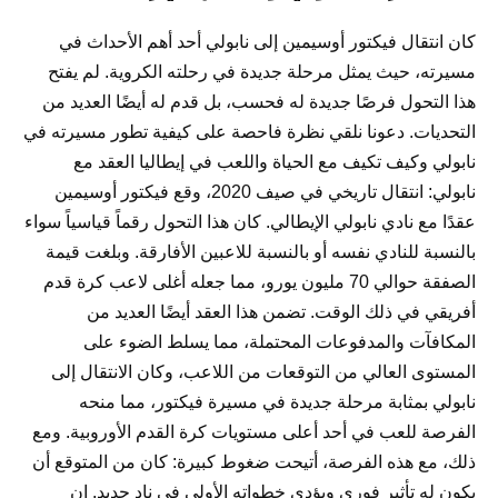
كان انتقال فيكتور أوسيمين إلى نابولي أحد أهم الأحداث في
مسيرته، حيث يمثل مرحلة جديدة في رحلته الكروية. لم يفتح
هذا التحول فرصًا جديدة له فحسب، بل قدم له أيضًا العديد من
التحديات. دعونا نلقي نظرة فاحصة على كيفية تطور مسيرته في
نابولي وكيف تكيف مع الحياة واللعب في إيطاليا العقد مع
نابولي: انتقال تاريخي في صيف 2020، وقع فيكتور أوسيمين
عقدًا مع نادي نابولي الإيطالي. كان هذا التحول رقماً قياسياً سواء
بالنسبة للنادي نفسه أو بالنسبة للاعبين الأفارقة. وبلغت قيمة
الصفقة حوالي 70 مليون يورو، مما جعله أغلى لاعب كرة قدم
أفريقي في ذلك الوقت. تضمن هذا العقد أيضًا العديد من
المكافآت والمدفوعات المحتملة، مما يسلط الضوء على
المستوى العالي من التوقعات من اللاعب، وكان الانتقال إلى
نابولي بمثابة مرحلة جديدة في مسيرة فيكتور، مما منحه
الفرصة للعب في أحد أعلى مستويات كرة القدم الأوروبية. ومع
ذلك، مع هذه الفرصة، أتيحت ضغوط كبيرة: كان من المتوقع أن
يكون له تأثير فوري ويؤدي خطواته الأولى في نادٍ جديد. إن