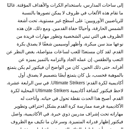
إلى ساحات المدارس، باستخدام الكرات والأهداف المؤقتة. غالبًا
ما تقام هذه الألعاب في ظروف لا يمكن تصورها بالنسبة
للرياضيين الأوروبيين: على أسطح غير مستوية، تحت أشعة
الشمس الحارقة، وأحيانًا حفاة القدمين. ومع ذلك، فإن هذه
الظروف هي التي تبني الشخصية وتطور مهارات فريدة من
نوعها منذ سن مبكرة، وأظهر أوسيمين شغفًا لا يصدق بكرة
القدم. لقد كان مستعدًا للعب لساعات متواصلة، بغض النظر عن
التعب والطقس. إن عمله الجاد والتزامه بالتميز يميزه عن
أقرانه. حتى ذلك الحين، كان من الواضح أن فيكتور لم يكن يتمتع
بالموهبة فحسب، بل كان يتمتع أيضًا بتصميم لا يصدق. أول
أكاديمية لكرة القدم: Ultimate Strikers. في سن الرابعة عشرة،
لاحظ فيكتور كشافة أكاديمية Ultimate Strikers المحلية لكرة
القدم. أصبح هذا الحدث نقطة تحول في حياته. وأتاحت له
الأكاديمية فرصة ممارسة كرة القدم بشكل احترافي وتطوير
مهاراته تحت إشراف مدربين ذوي خبرة. في الأكاديمية، واصل
فيكتور إظهار قدراته المتميزة. وسرعان ما تكيف مع الظروف