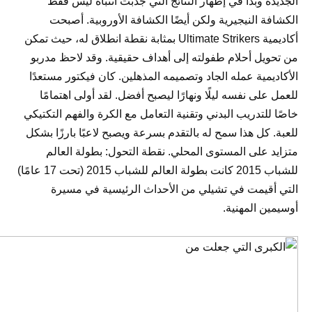
الجديدة وبدأ في إظهار النتائج التي جذبت انتباه ليس فقط
الكشافة النيجيرية ولكن أيضًا الكشافة الأوروبية. أصبحت
أكاديمية Ultimate Strikers بمثابة نقطة انطلاق له، حيث تمكن
من تحويل أحلام طفولته إلى أهداف حقيقية. وقد لاحظ مدربو
الأكاديمية عمله الجاد وتصميمه المذهلين. كان فيكتور مستعدًا
للعمل على نفسه ليلًا ونهارًا ليصبح أفضل. لقد أولى اهتمامًا
خاصًا للتدريب البدني وتقنية التعامل مع الكرة والفهم التكتيكي
للعبة. كل هذا سمح له بالتقدم بسرعة ويصبح لاعبًا بارزًا بشكل
متزايد على المستوى المحلي. نقطة التحول: بطولة العالم
للشباب 2015 كانت بطولة العالم للشباب 2015 (تحت 17 عامًا)
التي أقيمت في تشيلي من الأحداث الرئيسية في مسيرة
أوسيمين المهنية.