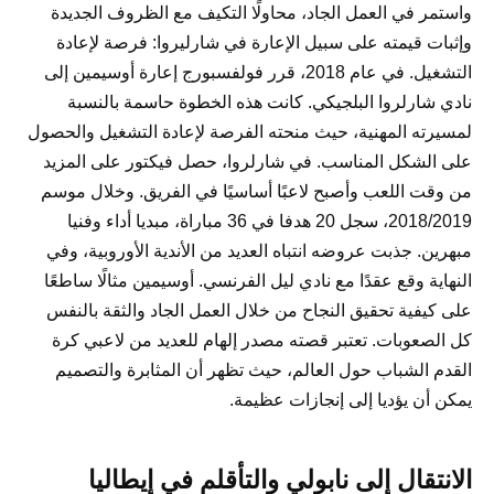
واستمر في العمل الجاد، محاولًا التكيف مع الظروف الجديدة
وإثبات قيمته على سبيل الإعارة في شارليروا: فرصة لإعادة
التشغيل. في عام 2018، قرر فولفسبورج إعارة أوسيمين إلى
نادي شارلروا البلجيكي. كانت هذه الخطوة حاسمة بالنسبة
لمسيرته المهنية، حيث منحته الفرصة لإعادة التشغيل والحصول
على الشكل المناسب. في شارلروا، حصل فيكتور على المزيد
من وقت اللعب وأصبح لاعبًا أساسيًا في الفريق. وخلال موسم
2018/2019، سجل 20 هدفا في 36 مباراة، مبديا أداء وفنيا
مبهرين. جذبت عروضه انتباه العديد من الأندية الأوروبية، وفي
النهاية وقع عقدًا مع نادي ليل الفرنسي. أوسيمين مثالًا ساطعًا
على كيفية تحقيق النجاح من خلال العمل الجاد والثقة بالنفس
كل الصعوبات. تعتبر قصته مصدر إلهام للعديد من لاعبي كرة
القدم الشباب حول العالم، حيث تظهر أن المثابرة والتصميم
يمكن أن يؤديا إلى إنجازات عظيمة.
الانتقال إلى نابولي والتأقلم في إيطاليا