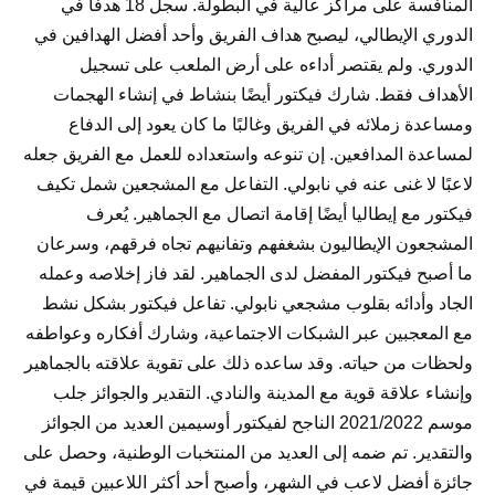
المنافسة على مراكز عالية في البطولة. سجل 18 هدفًا في
الدوري الإيطالي، ليصبح هداف الفريق وأحد أفضل الهدافين في
الدوري. ولم يقتصر أداءه على أرض الملعب على تسجيل
الأهداف فقط. شارك فيكتور أيضًا بنشاط في إنشاء الهجمات
ومساعدة زملائه في الفريق وغالبًا ما كان يعود إلى الدفاع
لمساعدة المدافعين. إن تنوعه واستعداده للعمل مع الفريق جعله
لاعبًا لا غنى عنه في نابولي. التفاعل مع المشجعين شمل تكيف
فيكتور مع إيطاليا أيضًا إقامة اتصال مع الجماهير. يُعرف
المشجعون الإيطاليون بشغفهم وتفانيهم تجاه فرقهم، وسرعان
ما أصبح فيكتور المفضل لدى الجماهير. لقد فاز إخلاصه وعمله
الجاد وأدائه بقلوب مشجعي نابولي. تفاعل فيكتور بشكل نشط
مع المعجبين عبر الشبكات الاجتماعية، وشارك أفكاره وعواطفه
ولحظات من حياته. وقد ساعده ذلك على تقوية علاقته بالجماهير
وإنشاء علاقة قوية مع المدينة والنادي. التقدير والجوائز جلب
موسم 2021/2022 الناجح لفيكتور أوسيمين العديد من الجوائز
والتقدير. تم ضمه إلى العديد من المنتخبات الوطنية، وحصل على
جائزة أفضل لاعب في الشهر، وأصبح أحد أكثر اللاعبين قيمة في