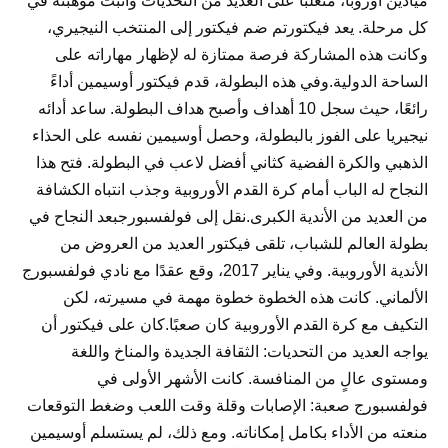
ميادين أوروبا، متغلبًا على العديد من التحديات وأثبت موهبته في
كل مرحلة. يعد فيكتورتم ضم فيكتور إلى المنتخب النيجيري،
وكانت هذه المشاركة فرصة ممتازة له لإظهار مهاراته على
الساحة الدولية.وفي هذه البطولة، قدم فيكتور أوسيمين أداءً
رائعًا، حيث سجل 10 أهداف وأصبح هداف البطولة. ساعد أدائه
نيجيريا على الفوز بالبطولة، وحصل أوسيمين نفسه على الحذاء
الذهبي والكرة الفضية كثاني أفضل لاعب في البطولة. فتح هذا
النجاح له الباب أمام كرة القدم الأوروبية وجذب انتباه الكشافة
من العديد من الأندية الكبرى.نقل إلى فولفسبورجبعد النجاح في
بطولة العالم للشباب، تلقى فيكتور العديد من العروض من
الأندية الأوروبية. وفي يناير 2017، وقع عقدًا مع نادي فولفسبورج
الألماني. كانت هذه الخطوة خطوة مهمة في مسيرته، لكن
التكيف مع كرة القدم الأوروبية كان صعبًا.كان على فيكتور أن
يواجه العديد من التحديات: الثقافة الجديدة والمناخ واللغة
ومستوى عالٍ من المنافسة. كانت الأشهر الأولى في
فولفسبورج صعبة: الإصابات وقلة وقت اللعب وضغط التوقعات
منعته من الأداء بكامل إمكاناته. ومع ذلك، لم يستسلم أوسيمين