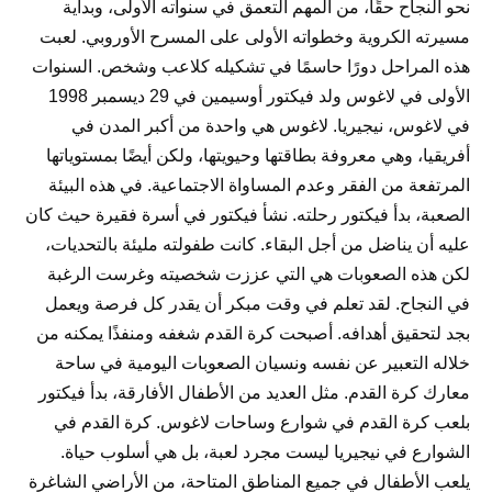
نحو النجاح حقًا، من المهم التعمق في سنواته الأولى، وبداية
مسيرته الكروية وخطواته الأولى على المسرح الأوروبي. لعبت
هذه المراحل دورًا حاسمًا في تشكيله كلاعب وشخص. السنوات
الأولى في لاغوس ولد فيكتور أوسيمين في 29 ديسمبر 1998
في لاغوس، نيجيريا. لاغوس هي واحدة من أكبر المدن في
أفريقيا، وهي معروفة بطاقتها وحيويتها، ولكن أيضًا بمستوياتها
المرتفعة من الفقر وعدم المساواة الاجتماعية. في هذه البيئة
الصعبة، بدأ فيكتور رحلته. نشأ فيكتور في أسرة فقيرة حيث كان
عليه أن يناضل من أجل البقاء. كانت طفولته مليئة بالتحديات،
لكن هذه الصعوبات هي التي عززت شخصيته وغرست الرغبة
في النجاح. لقد تعلم في وقت مبكر أن يقدر كل فرصة ويعمل
بجد لتحقيق أهدافه. أصبحت كرة القدم شغفه ومنفذًا يمكنه من
خلاله التعبير عن نفسه ونسيان الصعوبات اليومية في ساحة
معارك كرة القدم. مثل العديد من الأطفال الأفارقة، بدأ فيكتور
بلعب كرة القدم في شوارع وساحات لاغوس. كرة القدم في
الشوارع في نيجيريا ليست مجرد لعبة، بل هي أسلوب حياة.
يلعب الأطفال في جميع المناطق المتاحة، من الأراضي الشاغرة