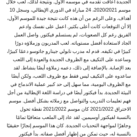
الجديدة أعاقت تقدمه في موسمه الأول. ونتيجة لذلك، لعب خلال
موسم 2020/2021، 24 مباراة في الدوري الإيطالي، وسجل 10
أهداف. وعلى الرغم من أن هذه كانت نتيجة جيدة للموسم الأول،
إلا أن التوقعات كانت أعلى بكثير. اعمل على نفسك وادعم
الفريق رغم كل الصعوبات، لم يستسلم فيكتور. واصل العمل
الجاد لاستعادة أفضل مستوياته. لعب المدربون وزملاؤه دورًا
كبيرًا في تكيفه. قدم له مدرب نابولي جينارو جاتوسو دعمًا كبيرًا،
وساعده على التكيف مع الظروف الجديدة والعودة إلى اللعب
بعد الإصابة. بالإضافة إلى ذلك، دعمه زملاؤه أيضًا بنشاط. لقد
ساعدوه على التكيف ليس فقط مع ظروف اللعب، ولكن أيضًا
مع الظروف اليومية، مما سهل إلى حد كبير عملية الاندماج في
البيئة الجديدة. بدأ فيكتور أيضًا في دراسة اللغة الإيطالية من أجل
فهم تعليمات التدريب والتواصل مع زملائه بشكل أفضل. موسم
الاختراق 2021/2022 كان موسم 2021/2022 نقطة تحول
بالنسبة لفيكتور أوسيمين. لقد عاد إلى الملعب متعافيًا تمامًا
وجاهزًا لمواجهة التحديات الجديدة. كان هذا الموسم إنجازًا حقيقيًا
بالنسبة له، حيث تمكن من إظهار أفضل صفاته. بدأ فيكتور